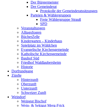
Der Bürgermeister
Der Gemeinderat
Protokolle der Gemeinderatssitzungen
Parteien & Wählergruppen
Freie Wählergruppe Strauß
SPD
Veranstaltungen
Alltagsfragen
BücherZelle
Kindergarten – Kinderhaus
Spielplatz im Wäldchen
Evangelische Kirchengemeinde
Katholische Kirchengemeinde
Bauhof Süd
Friedhof Waldlaubersheim
Historie
Dorfrundgang
Zünfte
Hinterzunft
Oberzunft
Unterzunft
Schweizer Zunft
Weindorf
Weingut Bischof
Wein- & Sektgut Merg-Frick