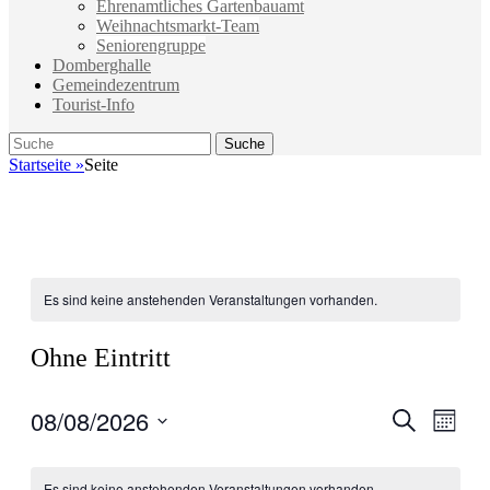
Ehrenamtliches Gartenbauamt
Weihnachtsmarkt-Team
Seniorengruppe
Domberghalle
Gemeindezentrum
Tourist-Info
Suche
Suche
nach:
Startseite
»
Seite
Es sind keine anstehenden Veranstaltungen vorhanden.
Ohne Eintritt
08/08/2026
Veranstal
Veran
Suche
Monat
Ansic
Suche
Datum
Navig
Kalender
wählen.
und
Es sind keine anstehenden Veranstaltungen vorhanden.