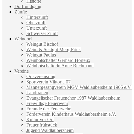
Historie
Dorfrundgang
Zünfte
Hinterzunft
Oberzunft
Unterzunft
Schweizer Zunft
Weindorf
Weingut Bischof
Wein- & Sektgut Merg-Frick
Weingut Paulus
Weinbotschafter Gerhard Horteux
Weinbotschafterin Anne Buchmann
Vereine
Ortsvereinsring
Sportverein Viktoria 07
Männergesangverein MGV Waldlaubersheim 1905 e.V.
Landfrauen
Evangelischer Frauenchor 1987 Waldlaubersheim
Freiwillige Feuerwehr
Freunde der Feuerwehr
Förderverein Kinderhaus Waldlaubersheim e.V.
Kultur vor Ort
Frauenfrühstück
Jugend Waldlaubersheim