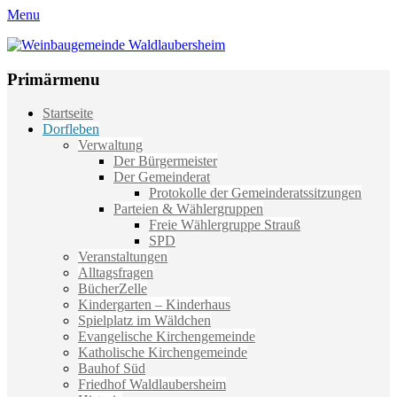
Menu
Weinbaugemeinde Waldlaubersheim
Einfach schön leben
Primärmenu
Weiter
Startseite
zum
Dorfleben
Inhalt
Verwaltung
Der Bürgermeister
Der Gemeinderat
Protokolle der Gemeinderatssitzungen
Parteien & Wählergruppen
Freie Wählergruppe Strauß
SPD
Veranstaltungen
Alltagsfragen
BücherZelle
Kindergarten – Kinderhaus
Spielplatz im Wäldchen
Evangelische Kirchengemeinde
Katholische Kirchengemeinde
Bauhof Süd
Friedhof Waldlaubersheim