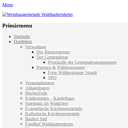
Menu
Weinbaugemeinde Waldlaubersheim
Einfach schön leben
Primärmenu
Weiter
Startseite
zum
Dorfleben
Inhalt
Verwaltung
Der Bürgermeister
Der Gemeinderat
Protokolle der Gemeinderatssitzungen
Parteien & Wählergruppen
Freie Wählergruppe Strauß
SPD
Veranstaltungen
Alltagsfragen
BücherZelle
Kindergarten – Kinderhaus
Spielplatz im Wäldchen
Evangelische Kirchengemeinde
Katholische Kirchengemeinde
Bauhof Süd
Friedhof Waldlaubersheim