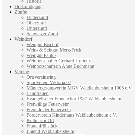
Historie
Dorfrundgang
Zünfte
Hinterzunft
Oberzunft
Unterzunft
Schweizer Zunft
Weindorf
Weingut Bischof
Wein- & Sektgut Merg-Frick
Weingut Paulus
Weinbotschafter Gerhard Horteux
Weinbotschafterin Anne Buchmann
Vereine
Ortsvereinsring
Sportverein Viktoria 07
Männergesangverein MGV Waldlaubersheim 1905 e.V.
Landfrauen
Evangelischer Frauenchor 1987 Waldlaubersheim
Freiwillige Feuerwehr
Freunde der Feuerwehr
Förderverein Kinderhaus Waldlaubersheim e.V.
Kultur vor Ort
Frauenfrühstück
Jugend Waldlaubersheim