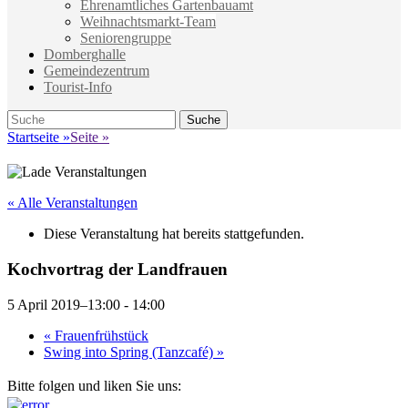
Ehrenamtliches Gartenbauamt
Weihnachtsmarkt-Team
Seniorengruppe
Domberghalle
Gemeindezentrum
Tourist-Info
Suche
Suche
nach:
Startseite
»
Seite
»
« Alle Veranstaltungen
Diese Veranstaltung hat bereits stattgefunden.
Kochvortrag der Landfrauen
5 April 2019–13:00
-
14:00
«
Frauenfrühstück
Swing into Spring (Tanzcafé)
»
Bitte folgen und liken Sie uns: