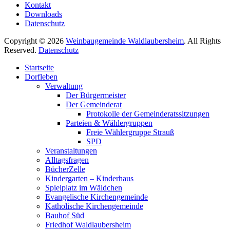
Kontakt
Downloads
Datenschutz
Copyright © 2026
Weinbaugemeinde Waldlaubersheim
. All Rights
Reserved.
Datenschutz
Nach
Startseite
oben
Dorfleben
scrollen
Verwaltung
Der Bürgermeister
Der Gemeinderat
Protokolle der Gemeinderatssitzungen
Parteien & Wählergruppen
Freie Wählergruppe Strauß
SPD
Veranstaltungen
Alltagsfragen
BücherZelle
Kindergarten – Kinderhaus
Spielplatz im Wäldchen
Evangelische Kirchengemeinde
Katholische Kirchengemeinde
Bauhof Süd
Friedhof Waldlaubersheim