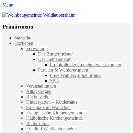
Menu
Weinbaugemeinde Waldlaubersheim
Einfach schön leben
Primärmenu
Weiter
Startseite
zum
Dorfleben
Inhalt
Verwaltung
Der Bürgermeister
Der Gemeinderat
Protokolle der Gemeinderatssitzungen
Parteien & Wählergruppen
Freie Wählergruppe Strauß
SPD
Veranstaltungen
Alltagsfragen
BücherZelle
Kindergarten – Kinderhaus
Spielplatz im Wäldchen
Evangelische Kirchengemeinde
Katholische Kirchengemeinde
Bauhof Süd
Friedhof Waldlaubersheim