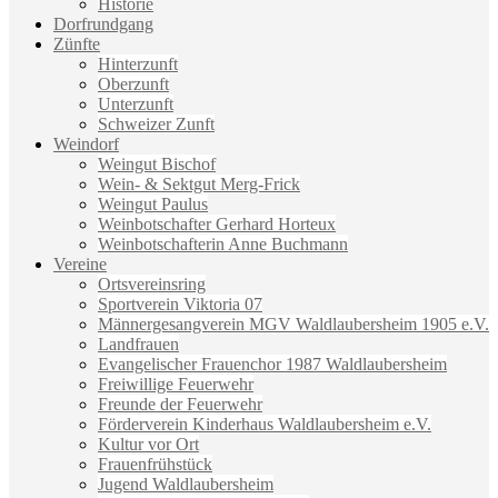
Historie
Dorfrundgang
Zünfte
Hinterzunft
Oberzunft
Unterzunft
Schweizer Zunft
Weindorf
Weingut Bischof
Wein- & Sektgut Merg-Frick
Weingut Paulus
Weinbotschafter Gerhard Horteux
Weinbotschafterin Anne Buchmann
Vereine
Ortsvereinsring
Sportverein Viktoria 07
Männergesangverein MGV Waldlaubersheim 1905 e.V.
Landfrauen
Evangelischer Frauenchor 1987 Waldlaubersheim
Freiwillige Feuerwehr
Freunde der Feuerwehr
Förderverein Kinderhaus Waldlaubersheim e.V.
Kultur vor Ort
Frauenfrühstück
Jugend Waldlaubersheim