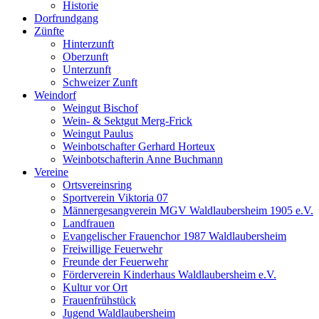
Historie
Dorfrundgang
Zünfte
Hinterzunft
Oberzunft
Unterzunft
Schweizer Zunft
Weindorf
Weingut Bischof
Wein- & Sektgut Merg-Frick
Weingut Paulus
Weinbotschafter Gerhard Horteux
Weinbotschafterin Anne Buchmann
Vereine
Ortsvereinsring
Sportverein Viktoria 07
Männergesangverein MGV Waldlaubersheim 1905 e.V.
Landfrauen
Evangelischer Frauenchor 1987 Waldlaubersheim
Freiwillige Feuerwehr
Freunde der Feuerwehr
Förderverein Kinderhaus Waldlaubersheim e.V.
Kultur vor Ort
Frauenfrühstück
Jugend Waldlaubersheim