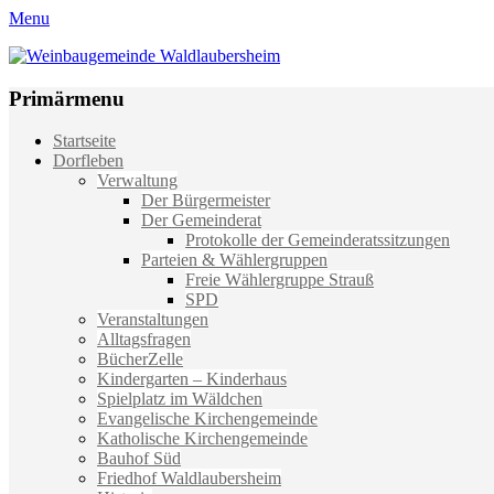
Menu
Weinbaugemeinde Waldlaubersheim
Einfach schön leben
Primärmenu
Weiter
Startseite
zum
Dorfleben
Inhalt
Verwaltung
Der Bürgermeister
Der Gemeinderat
Protokolle der Gemeinderatssitzungen
Parteien & Wählergruppen
Freie Wählergruppe Strauß
SPD
Veranstaltungen
Alltagsfragen
BücherZelle
Kindergarten – Kinderhaus
Spielplatz im Wäldchen
Evangelische Kirchengemeinde
Katholische Kirchengemeinde
Bauhof Süd
Friedhof Waldlaubersheim