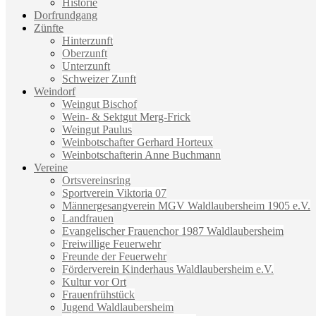
Historie
Dorfrundgang
Zünfte
Hinterzunft
Oberzunft
Unterzunft
Schweizer Zunft
Weindorf
Weingut Bischof
Wein- & Sektgut Merg-Frick
Weingut Paulus
Weinbotschafter Gerhard Horteux
Weinbotschafterin Anne Buchmann
Vereine
Ortsvereinsring
Sportverein Viktoria 07
Männergesangverein MGV Waldlaubersheim 1905 e.V.
Landfrauen
Evangelischer Frauenchor 1987 Waldlaubersheim
Freiwillige Feuerwehr
Freunde der Feuerwehr
Förderverein Kinderhaus Waldlaubersheim e.V.
Kultur vor Ort
Frauenfrühstück
Jugend Waldlaubersheim