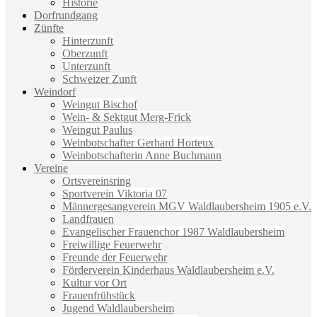
Historie
Dorfrundgang
Zünfte
Hinterzunft
Oberzunft
Unterzunft
Schweizer Zunft
Weindorf
Weingut Bischof
Wein- & Sektgut Merg-Frick
Weingut Paulus
Weinbotschafter Gerhard Horteux
Weinbotschafterin Anne Buchmann
Vereine
Ortsvereinsring
Sportverein Viktoria 07
Männergesangverein MGV Waldlaubersheim 1905 e.V.
Landfrauen
Evangelischer Frauenchor 1987 Waldlaubersheim
Freiwillige Feuerwehr
Freunde der Feuerwehr
Förderverein Kinderhaus Waldlaubersheim e.V.
Kultur vor Ort
Frauenfrühstück
Jugend Waldlaubersheim