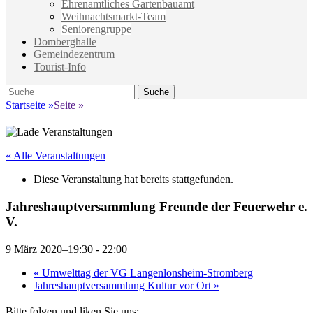
Ehrenamtliches Gartenbauamt
Weihnachtsmarkt-Team
Seniorengruppe
Domberghalle
Gemeindezentrum
Tourist-Info
Suche
Suche
nach:
Startseite
»
Seite
»
« Alle Veranstaltungen
Diese Veranstaltung hat bereits stattgefunden.
Jahreshauptversammlung Freunde der Feuerwehr e.
V.
9 März 2020–19:30
-
22:00
«
Umwelttag der VG Langenlonsheim-Stromberg
Jahreshauptversammlung Kultur vor Ort
»
Bitte folgen und liken Sie uns: