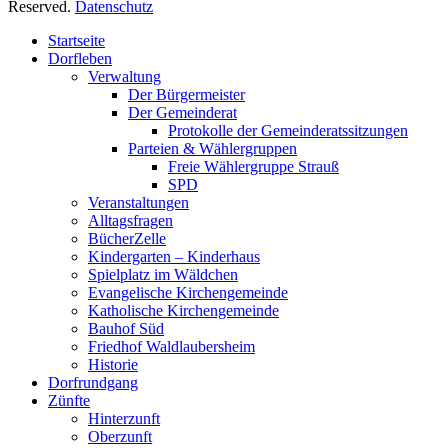
Reserved.
Datenschutz
Nach
Startseite
oben
Dorfleben
scrollen
Verwaltung
Der Bürgermeister
Der Gemeinderat
Protokolle der Gemeinderatssitzungen
Parteien & Wählergruppen
Freie Wählergruppe Strauß
SPD
Veranstaltungen
Alltagsfragen
BücherZelle
Kindergarten – Kinderhaus
Spielplatz im Wäldchen
Evangelische Kirchengemeinde
Katholische Kirchengemeinde
Bauhof Süd
Friedhof Waldlaubersheim
Historie
Dorfrundgang
Zünfte
Hinterzunft
Oberzunft