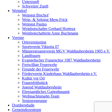
Unterzunft
Schweizer Zunft
Weindorf
Weingut Bischof
Wein- & Sektgut Merg-Frick
Weingut Paulus
Weinbotschafter Gerhard Horteux
Weinbotschafterin Anne Buchmann
Vereine
Ortsvereinsring
Sportverein Viktoria 07
Männergesangverein MGV Waldlaubersheim 1905 e.V.
Landfrauen
Evangelischer Frauenchor 1987 Waldlaubersheim
Freiwillige Feuerwehr
Freunde der Feuerwehr
Förderverein Kinderhaus Waldlaubersheim e.V.
Kultur vor Ort
Frauenfrühstück
Jugend Waldlaubersheim
Ehrenamtliches Gartenbauamt
Weihnachtsmarkt-Team
Seniorengruppe
Domberghalle
Gemeindezentrum