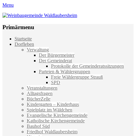
Menu
Weinbaugemeinde Waldlaubersheim
Einfach schön leben
Primärmenu
Weiter
Startseite
zum
Dorfleben
Inhalt
Verwaltung
Der Bürgermeister
Der Gemeinderat
Protokolle der Gemeinderatssitzungen
Parteien & Wählergruppen
Freie Wählergruppe Strauß
SPD
Veranstaltungen
Alltagsfragen
BücherZelle
Kindergarten – Kinderhaus
Spielplatz im Wäldchen
Evangelische Kirchengemeinde
Katholische Kirchengemeinde
Bauhof Süd
Friedhof Waldlaubersheim