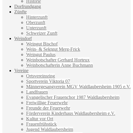
Historie
Dorfrundgang
Zünfte
Hinterzunft
Oberzunft
Unterzunft
Schweizer Zunft
Weindorf
Weingut Bischof
Wein- & Sektgut Merg-Frick
Weingut Paulus
Weinbotschafter Gerhard Horteux
Weinbotschafterin Anne Buchmann
Vereine
Ortsvereinsring
Sportverein Viktoria 07
Männergesangverein MGV Waldlaubersheim 1905 e.V.
Landfrauen
Evangelischer Frauenchor 1987 Waldlaubersheim
Freiwillige Feuerwehr
Freunde der Feuerwehr
Förderverein Kinderhaus Waldlaubersheim e.V.
Kultur vor Ort
Frauenfrühstück
Jugend Waldlaubersheim