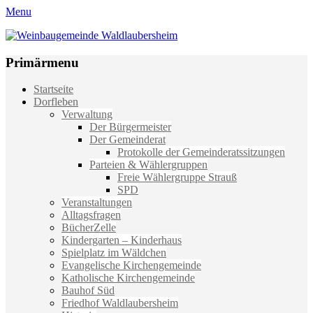
Menu
Weinbaugemeinde Waldlaubersheim
Einfach schön leben
Primärmenu
Weiter
Startseite
zum
Dorfleben
Inhalt
Verwaltung
Der Bürgermeister
Der Gemeinderat
Protokolle der Gemeinderatssitzungen
Parteien & Wählergruppen
Freie Wählergruppe Strauß
SPD
Veranstaltungen
Alltagsfragen
BücherZelle
Kindergarten – Kinderhaus
Spielplatz im Wäldchen
Evangelische Kirchengemeinde
Katholische Kirchengemeinde
Bauhof Süd
Friedhof Waldlaubersheim