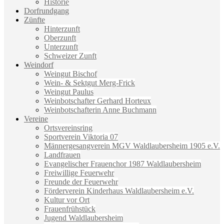
Historie
Dorfrundgang
Zünfte
Hinterzunft
Oberzunft
Unterzunft
Schweizer Zunft
Weindorf
Weingut Bischof
Wein- & Sektgut Merg-Frick
Weingut Paulus
Weinbotschafter Gerhard Horteux
Weinbotschafterin Anne Buchmann
Vereine
Ortsvereinsring
Sportverein Viktoria 07
Männergesangverein MGV Waldlaubersheim 1905 e.V.
Landfrauen
Evangelischer Frauenchor 1987 Waldlaubersheim
Freiwillige Feuerwehr
Freunde der Feuerwehr
Förderverein Kinderhaus Waldlaubersheim e.V.
Kultur vor Ort
Frauenfrühstück
Jugend Waldlaubersheim