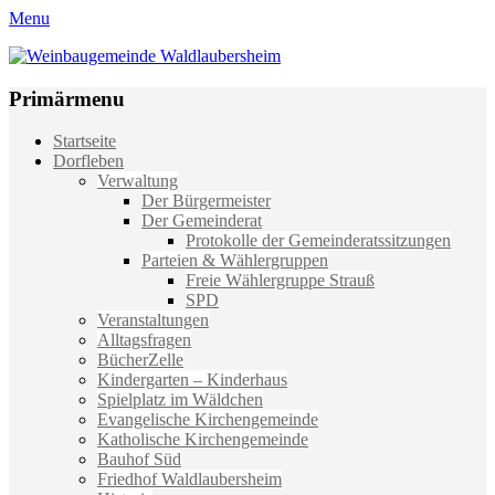
Menu
Weinbaugemeinde Waldlaubersheim
Einfach schön leben
Primärmenu
Weiter
Startseite
zum
Dorfleben
Inhalt
Verwaltung
Der Bürgermeister
Der Gemeinderat
Protokolle der Gemeinderatssitzungen
Parteien & Wählergruppen
Freie Wählergruppe Strauß
SPD
Veranstaltungen
Alltagsfragen
BücherZelle
Kindergarten – Kinderhaus
Spielplatz im Wäldchen
Evangelische Kirchengemeinde
Katholische Kirchengemeinde
Bauhof Süd
Friedhof Waldlaubersheim