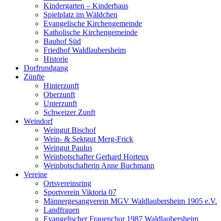
Kindergarten – Kinderhaus
Spielplatz im Wäldchen
Evangelische Kirchengemeinde
Katholische Kirchengemeinde
Bauhof Süd
Friedhof Waldlaubersheim
Historie
Dorfrundgang
Zünfte
Hinterzunft
Oberzunft
Unterzunft
Schweizer Zunft
Weindorf
Weingut Bischof
Wein- & Sektgut Merg-Frick
Weingut Paulus
Weinbotschafter Gerhard Horteux
Weinbotschafterin Anne Buchmann
Vereine
Ortsvereinsring
Sportverein Viktoria 07
Männergesangverein MGV Waldlaubersheim 1905 e.V.
Landfrauen
Evangelischer Frauenchor 1987 Waldlaubersheim