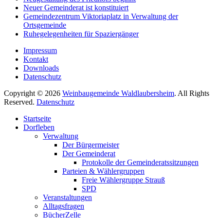
Neuer Gemeinderat ist konstituiert
Gemeindezentrum Viktoriaplatz in Verwaltung der
Ortsgemeinde
Ruhegelegenheiten für Spaziergänger
Impressum
Kontakt
Downloads
Datenschutz
Copyright © 2026
Weinbaugemeinde Waldlaubersheim
. All Rights
Reserved.
Datenschutz
Nach
Startseite
oben
Dorfleben
scrollen
Verwaltung
Der Bürgermeister
Der Gemeinderat
Protokolle der Gemeinderatssitzungen
Parteien & Wählergruppen
Freie Wählergruppe Strauß
SPD
Veranstaltungen
Alltagsfragen
BücherZelle