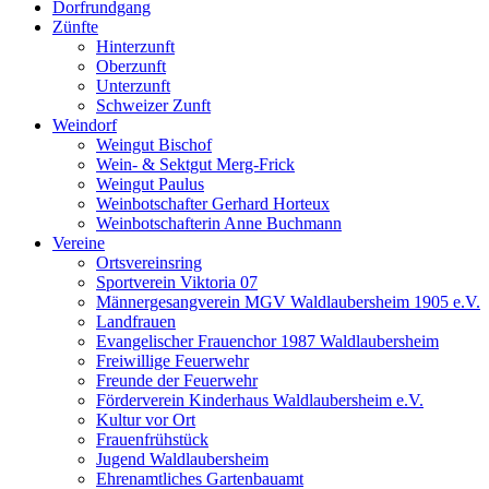
Dorfrundgang
Zünfte
Hinterzunft
Oberzunft
Unterzunft
Schweizer Zunft
Weindorf
Weingut Bischof
Wein- & Sektgut Merg-Frick
Weingut Paulus
Weinbotschafter Gerhard Horteux
Weinbotschafterin Anne Buchmann
Vereine
Ortsvereinsring
Sportverein Viktoria 07
Männergesangverein MGV Waldlaubersheim 1905 e.V.
Landfrauen
Evangelischer Frauenchor 1987 Waldlaubersheim
Freiwillige Feuerwehr
Freunde der Feuerwehr
Förderverein Kinderhaus Waldlaubersheim e.V.
Kultur vor Ort
Frauenfrühstück
Jugend Waldlaubersheim
Ehrenamtliches Gartenbauamt