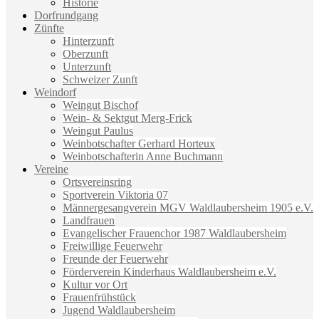
Historie
Dorfrundgang
Zünfte
Hinterzunft
Oberzunft
Unterzunft
Schweizer Zunft
Weindorf
Weingut Bischof
Wein- & Sektgut Merg-Frick
Weingut Paulus
Weinbotschafter Gerhard Horteux
Weinbotschafterin Anne Buchmann
Vereine
Ortsvereinsring
Sportverein Viktoria 07
Männergesangverein MGV Waldlaubersheim 1905 e.V.
Landfrauen
Evangelischer Frauenchor 1987 Waldlaubersheim
Freiwillige Feuerwehr
Freunde der Feuerwehr
Förderverein Kinderhaus Waldlaubersheim e.V.
Kultur vor Ort
Frauenfrühstück
Jugend Waldlaubersheim