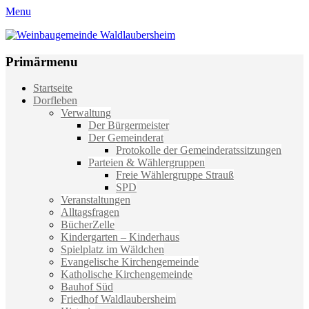
Menu
Weinbaugemeinde Waldlaubersheim
Einfach schön leben
Primärmenu
Weiter
Startseite
zum
Dorfleben
Inhalt
Verwaltung
Der Bürgermeister
Der Gemeinderat
Protokolle der Gemeinderatssitzungen
Parteien & Wählergruppen
Freie Wählergruppe Strauß
SPD
Veranstaltungen
Alltagsfragen
BücherZelle
Kindergarten – Kinderhaus
Spielplatz im Wäldchen
Evangelische Kirchengemeinde
Katholische Kirchengemeinde
Bauhof Süd
Friedhof Waldlaubersheim