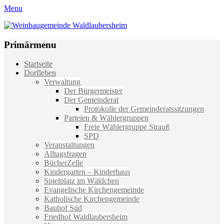
Menu
Weinbaugemeinde Waldlaubersheim
Einfach schön leben
Primärmenu
Weiter
Startseite
zum
Dorfleben
Inhalt
Verwaltung
Der Bürgermeister
Der Gemeinderat
Protokolle der Gemeinderatssitzungen
Parteien & Wählergruppen
Freie Wählergruppe Strauß
SPD
Veranstaltungen
Alltagsfragen
BücherZelle
Kindergarten – Kinderhaus
Spielplatz im Wäldchen
Evangelische Kirchengemeinde
Katholische Kirchengemeinde
Bauhof Süd
Friedhof Waldlaubersheim