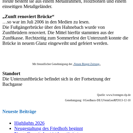
Heute besteht sie aus einem Metallrahmen, Holzbohlen und einem
einseitigen Metallgeländer.
„Zunft renoviert Brücke“
…so war im Juli 2006 in den Medien zu lesen.
Die Fußgängerbrücke über den Hahnebach wurde von
Zunftbrüdern renoviert. Die Mittel hierfür stammten aus der
Zunftkasse. Rechtzeitig zum Sommerfest der Unterzunft konnte die
Brücke in neuem Glanz eingeweiht und gefeiert werden.
Mit freundlicher Genehmigung der „
Neuen Binger Zeitung
„
Standort
Die Unterzunftbrücke befindet sich in der Fortsetzung der
Bachgasse
Quelle: www.lvermgeo.rlp.de
Genehmigung: ©GeoBasis-DE/LVermGeoRP2013-12-10
Neueste Beiträge
Highlights 2026
Neugestaltung des Friedhofs beginnt