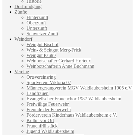
Historie
Dorfrundgang
Zünfte
Hinterzunft
Oberzunft
Unterzunft
Schweizer Zunft
Weindorf
Weingut Bischof
Wein- & Sektgut Merg-Frick
Weingut Paulus
Weinbotschafter Gerhard Horteux
Weinbotschafterin Anne Buchmann
Vereine
Ortsvereinsring
Sportverein Viktoria 07
Männergesangverein MGV Waldlaubersheim 1905 e.V.
Landfrauen
Evangelischer Frauenchor 1987 Waldlaubersheim
Freiwillige Feuerwehr
Freunde der Feuerwehr
Förderverein Kinderhaus Waldlaubersheim e.V.
Kultur vor Ort
Frauenfrühstück
Jugend Waldlaubersheim