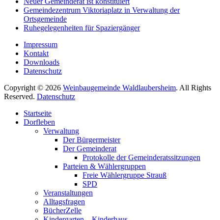
Neuer Gemeinderat ist konstituiert
Gemeindezentrum Viktoriaplatz in Verwaltung der
Ortsgemeinde
Ruhegelegenheiten für Spaziergänger
Impressum
Kontakt
Downloads
Datenschutz
Copyright © 2026
Weinbaugemeinde Waldlaubersheim
. All Rights
Reserved.
Datenschutz
Nach
Startseite
oben
Dorfleben
scrollen
Verwaltung
Der Bürgermeister
Der Gemeinderat
Protokolle der Gemeinderatssitzungen
Parteien & Wählergruppen
Freie Wählergruppe Strauß
SPD
Veranstaltungen
Alltagsfragen
BücherZelle
Kindergarten – Kinderhaus