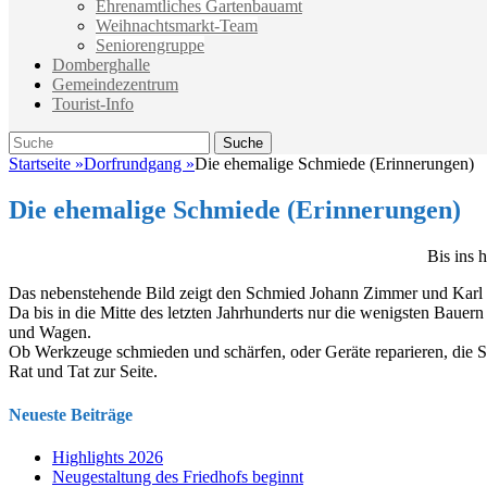
Ehrenamtliches Gartenbauamt
Weihnachtsmarkt-Team
Seniorengruppe
Domberghalle
Gemeindezentrum
Tourist-Info
Suche
Suche
nach:
Startseite
»
Dorfrundgang
»
Die ehemalige Schmiede (Erinnerungen)
Die ehemalige Schmiede (Erinnerungen)
Bis ins 
Das nebenstehend
e Bild zeigt den Schmied Johann Zimmer und Karl
Da bis in die Mitte des letzten Jahrhunderts nur die wenigsten Bauer
und Wagen.
Ob Werkzeuge schmieden und schärfen, oder Geräte reparieren, die S
Rat und Tat zur Seite.
Neueste Beiträge
Highlights 2026
Neugestaltung des Friedhofs beginnt