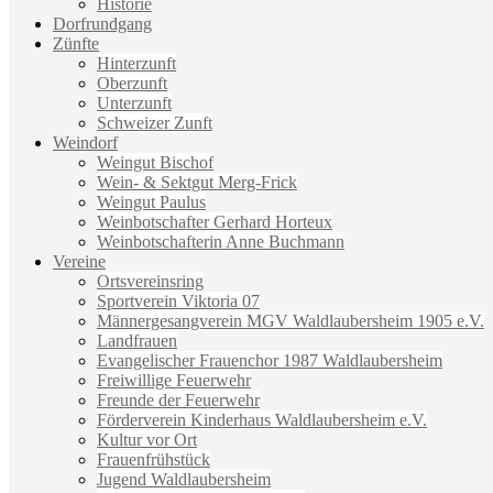
Historie
Dorfrundgang
Zünfte
Hinterzunft
Oberzunft
Unterzunft
Schweizer Zunft
Weindorf
Weingut Bischof
Wein- & Sektgut Merg-Frick
Weingut Paulus
Weinbotschafter Gerhard Horteux
Weinbotschafterin Anne Buchmann
Vereine
Ortsvereinsring
Sportverein Viktoria 07
Männergesangverein MGV Waldlaubersheim 1905 e.V.
Landfrauen
Evangelischer Frauenchor 1987 Waldlaubersheim
Freiwillige Feuerwehr
Freunde der Feuerwehr
Förderverein Kinderhaus Waldlaubersheim e.V.
Kultur vor Ort
Frauenfrühstück
Jugend Waldlaubersheim