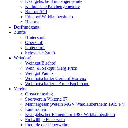
Evangelische Kirchengemeinde
Katholische Kirchengemeinde
Bauhof Süd
Friedhof Waldlaubersheim
Historie
Dorfrundgang
Zünfte
Hinterzunft
Oberzunft
Unterzunft
Schweizer Zunft
Weindorf
Weingut Bischof
Wein- & Sektgut Merg-Frick
Weingut Paulus
Weinbotschafter Gerhard Horteux
Weinbotschafterin Anne Buchmann
Vereine
Ortsvereinsring
Sportverein Viktoria 07
Männergesangverein MGV Waldlaubersheim 1905 e.V.
Landfrauen
Evangelischer Frauenchor 1987 Waldlaubersheim
Freiwillige Feuerwehr
Freunde der Feuerwehr