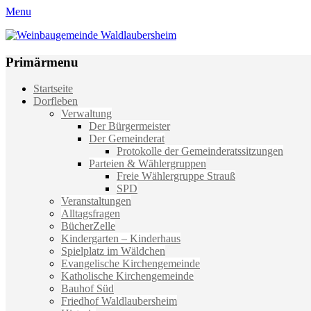
Menu
Weinbaugemeinde Waldlaubersheim
Einfach schön leben
Primärmenu
Weiter
Startseite
zum
Dorfleben
Inhalt
Verwaltung
Der Bürgermeister
Der Gemeinderat
Protokolle der Gemeinderatssitzungen
Parteien & Wählergruppen
Freie Wählergruppe Strauß
SPD
Veranstaltungen
Alltagsfragen
BücherZelle
Kindergarten – Kinderhaus
Spielplatz im Wäldchen
Evangelische Kirchengemeinde
Katholische Kirchengemeinde
Bauhof Süd
Friedhof Waldlaubersheim