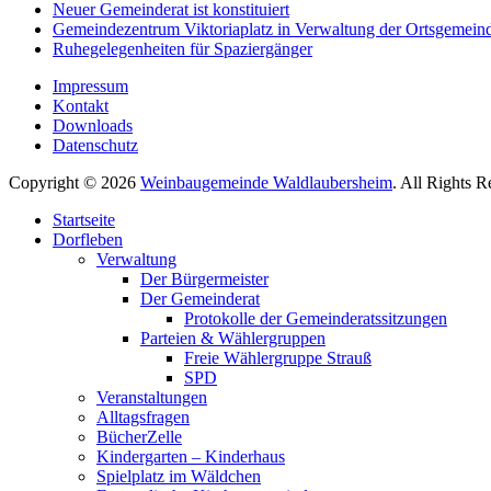
Neuer Gemeinderat ist konstituiert
Gemeindezentrum Viktoriaplatz in Verwaltung der Ortsgemein
Ruhegelegenheiten für Spaziergänger
Impressum
Kontakt
Downloads
Datenschutz
Copyright © 2026
Weinbaugemeinde Waldlaubersheim
. All Rights 
Nach
Startseite
oben
Dorfleben
scrollen
Verwaltung
Der Bürgermeister
Der Gemeinderat
Protokolle der Gemeinderatssitzungen
Parteien & Wählergruppen
Freie Wählergruppe Strauß
SPD
Veranstaltungen
Alltagsfragen
BücherZelle
Kindergarten – Kinderhaus
Spielplatz im Wäldchen