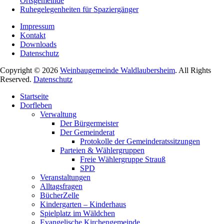
Ortsgemeinde
Ruhegelegenheiten für Spaziergänger
Impressum
Kontakt
Downloads
Datenschutz
Copyright © 2026
Weinbaugemeinde Waldlaubersheim
. All Rights
Reserved.
Datenschutz
Nach
Startseite
oben
Dorfleben
scrollen
Verwaltung
Der Bürgermeister
Der Gemeinderat
Protokolle der Gemeinderatssitzungen
Parteien & Wählergruppen
Freie Wählergruppe Strauß
SPD
Veranstaltungen
Alltagsfragen
BücherZelle
Kindergarten – Kinderhaus
Spielplatz im Wäldchen
Evangelische Kirchengemeinde