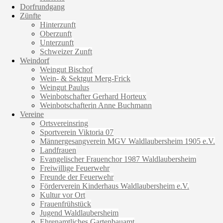
Dorfrundgang
Zünfte
Hinterzunft
Oberzunft
Unterzunft
Schweizer Zunft
Weindorf
Weingut Bischof
Wein- & Sektgut Merg-Frick
Weingut Paulus
Weinbotschafter Gerhard Horteux
Weinbotschafterin Anne Buchmann
Vereine
Ortsvereinsring
Sportverein Viktoria 07
Männergesangverein MGV Waldlaubersheim 1905 e.V.
Landfrauen
Evangelischer Frauenchor 1987 Waldlaubersheim
Freiwillige Feuerwehr
Freunde der Feuerwehr
Förderverein Kinderhaus Waldlaubersheim e.V.
Kultur vor Ort
Frauenfrühstück
Jugend Waldlaubersheim
Ehrenamtliches Gartenbauamt