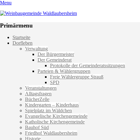
Menu
Weinbaugemeinde Waldlaubersheim
Einfach schön leben
Primärmenu
Weiter
Startseite
zum
Dorfleben
Inhalt
Verwaltung
Der Bürgermeister
Der Gemeinderat
Protokolle der Gemeinderatssitzungen
Parteien & Wählergruppen
Freie Wählergruppe Strauß
SPD
Veranstaltungen
Alltagsfragen
BücherZelle
Kindergarten – Kinderhaus
Spielplatz im Wäldchen
Evangelische Kirchengemeinde
Katholische Kirchengemeinde
Bauhof Süd
Friedhof Waldlaubersheim
Historie