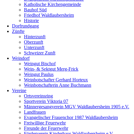
Katholische Kirchengemeinde
Bauhof Süd
Friedhof Waldlaubersheim
Historie
Dorfrundgang
Zünfte
Hinterzunft
Oberzunft
Unterzunft
Schweizer Zunft
Weindorf
Weingut Bischof
Wein- & Sektgut Merg-Frick
Weingut Paulus
Weinbotschafter Gerhard Horteux
Weinbotschafterin Anne Buchmann
Vereine
Ortsvereinsring
Sportverein Viktoria 07
Männergesangverein MGV Waldlaubersheim 1905 e.V.
Landfrauen
Evangelischer Frauenchor 1987 Waldlaubersheim
Freiwillige Feuerwehr
Freunde der Feuerwehr
Förderverein Kinderhaus Waldlaubersheim e.V.