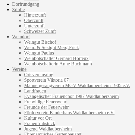
Dorfrundgang
Zünfte
Hinterzunft
Oberzunft
Unterzunft
Schweizer Zunft
Weindorf
Weingut Bischof
Wein- & Sektgut Merg-Frick
Weingut Paulus
Weinbotschafter Gerhard Horteux
Weinbotschafterin Anne Buchmann
Vereine
Ortsvereinsring
Sportverein Viktoria 07
Männergesangverein MGV Waldlaubersheim 1905 e.V.
Landfrauen
Evangelischer Frauenchor 1987 Waldlaubersheim
Freiwillige Feuerwehr
Freunde der Feuerwehr
Förderverein Kinderhaus Waldlaubersheim e.V.
Kultur vor Ort
Frauenfrühstück
Jugend Waldlaubersheim
Ehrenamtliches Gartenbauamt