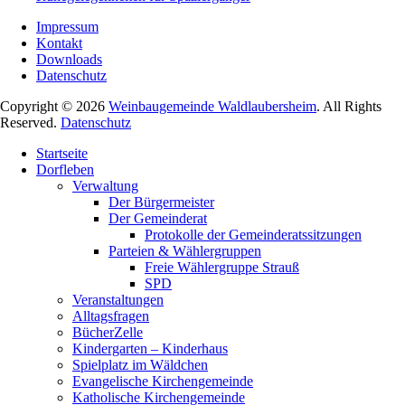
Impressum
Kontakt
Downloads
Datenschutz
Copyright © 2026
Weinbaugemeinde Waldlaubersheim
. All Rights
Reserved.
Datenschutz
Nach
Startseite
oben
Dorfleben
scrollen
Verwaltung
Der Bürgermeister
Der Gemeinderat
Protokolle der Gemeinderatssitzungen
Parteien & Wählergruppen
Freie Wählergruppe Strauß
SPD
Veranstaltungen
Alltagsfragen
BücherZelle
Kindergarten – Kinderhaus
Spielplatz im Wäldchen
Evangelische Kirchengemeinde
Katholische Kirchengemeinde