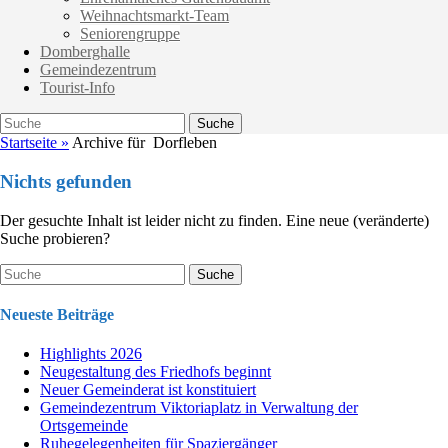
Weihnachtsmarkt-Team
Seniorengruppe
Domberghalle
Gemeindezentrum
Tourist-Info
Suche
Suche
nach:
Startseite
»
Archive für
Dorfleben
Nichts gefunden
Der gesuchte Inhalt ist leider nicht zu finden. Eine neue (veränderte)
Suche probieren?
Suche
nach:
Neueste Beiträge
Highlights 2026
Neugestaltung des Friedhofs beginnt
Neuer Gemeinderat ist konstituiert
Gemeindezentrum Viktoriaplatz in Verwaltung der
Ortsgemeinde
Ruhegelegenheiten für Spaziergänger