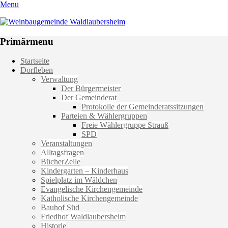
Menu
Weinbaugemeinde Waldlaubersheim
Einfach schön leben
Primärmenu
Weiter
Startseite
zum
Dorfleben
Inhalt
Verwaltung
Der Bürgermeister
Der Gemeinderat
Protokolle der Gemeinderatssitzungen
Parteien & Wählergruppen
Freie Wählergruppe Strauß
SPD
Veranstaltungen
Alltagsfragen
BücherZelle
Kindergarten – Kinderhaus
Spielplatz im Wäldchen
Evangelische Kirchengemeinde
Katholische Kirchengemeinde
Bauhof Süd
Friedhof Waldlaubersheim
Historie