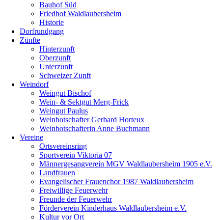
Bauhof Süd
Friedhof Waldlaubersheim
Historie
Dorfrundgang
Zünfte
Hinterzunft
Oberzunft
Unterzunft
Schweizer Zunft
Weindorf
Weingut Bischof
Wein- & Sektgut Merg-Frick
Weingut Paulus
Weinbotschafter Gerhard Horteux
Weinbotschafterin Anne Buchmann
Vereine
Ortsvereinsring
Sportverein Viktoria 07
Männergesangverein MGV Waldlaubersheim 1905 e.V.
Landfrauen
Evangelischer Frauenchor 1987 Waldlaubersheim
Freiwillige Feuerwehr
Freunde der Feuerwehr
Förderverein Kinderhaus Waldlaubersheim e.V.
Kultur vor Ort