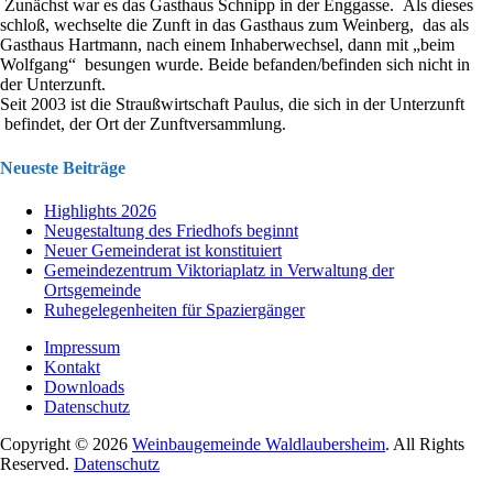
Zunächst war es das Gasthaus Schnipp in der Enggasse. Als dieses
schloß, wechselte die Zunft in das Gasthaus zum Weinberg, das als
Gasthaus Hartmann, nach einem Inhaberwechsel, dann mit „beim
Wolfgang“ besungen wurde. Beide befanden/befinden sich nicht in
der Unterzunft.
Seit 2003 ist die Straußwirtschaft Paulus, die sich in der Unterzunft
befindet, der Ort der Zunftversammlung.
Neueste Beiträge
Highlights 2026
Neugestaltung des Friedhofs beginnt
Neuer Gemeinderat ist konstituiert
Gemeindezentrum Viktoriaplatz in Verwaltung der
Ortsgemeinde
Ruhegelegenheiten für Spaziergänger
Impressum
Kontakt
Downloads
Datenschutz
Copyright © 2026
Weinbaugemeinde Waldlaubersheim
. All Rights
Reserved.
Datenschutz
Nach