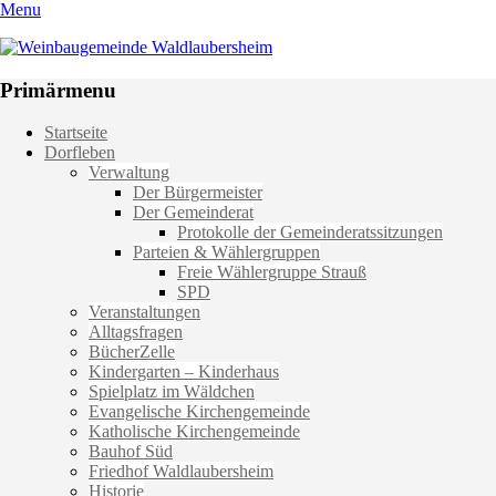
Menu
Weinbaugemeinde Waldlaubersheim
Einfach schön leben
Primärmenu
Weiter
Startseite
zum
Dorfleben
Inhalt
Verwaltung
Der Bürgermeister
Der Gemeinderat
Protokolle der Gemeinderatssitzungen
Parteien & Wählergruppen
Freie Wählergruppe Strauß
SPD
Veranstaltungen
Alltagsfragen
BücherZelle
Kindergarten – Kinderhaus
Spielplatz im Wäldchen
Evangelische Kirchengemeinde
Katholische Kirchengemeinde
Bauhof Süd
Friedhof Waldlaubersheim
Historie