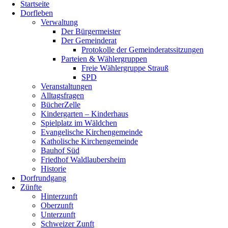
Startseite
oben
Dorfleben
scrollen
Verwaltung
Der Bürgermeister
Der Gemeinderat
Protokolle der Gemeinderatssitzungen
Parteien & Wählergruppen
Freie Wählergruppe Strauß
SPD
Veranstaltungen
Alltagsfragen
BücherZelle
Kindergarten – Kinderhaus
Spielplatz im Wäldchen
Evangelische Kirchengemeinde
Katholische Kirchengemeinde
Bauhof Süd
Friedhof Waldlaubersheim
Historie
Dorfrundgang
Zünfte
Hinterzunft
Oberzunft
Unterzunft
Schweizer Zunft