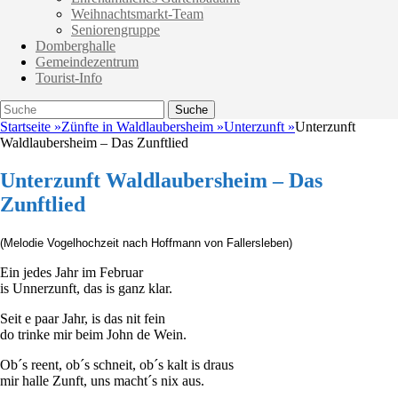
Weihnachtsmarkt-Team
Seniorengruppe
Domberghalle
Gemeindezentrum
Tourist-Info
Suche
Suche
nach:
Startseite
»
Zünfte in Waldlaubersheim
»
Unterzunft
»
Unterzunft
Waldlaubersheim – Das Zunftlied
Unterzunft Waldlaubersheim – Das
Zunftlied
(Melodie Vogelhochzeit nach Hoffmann von Fallersleben)
Ein jedes Jahr im Februar
is Unnerzunft, das is ganz klar.
Seit e paar Jahr, is das nit fein
do trinke mir beim John de Wein.
Ob´s reent, ob´s schneit, ob´s kalt is draus
mir halle Zunft, uns macht´s nix aus.