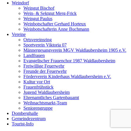
Weindorf
Weingut Bischof
Wein- & Sektgut Merg-Frick
Weingut Paulus
Weinbotschafter Gerhard Horteux
Weinbotschafterin Anne Buchmann
Vereine
Ortsvereinsring
Sportverein Viktoria 07
Männergesangverein MGV Waldlaubersheim 1905 e.V.
Landfrauen
Evangelischer Frauenchor 1987 Waldlaubersheim
Freiwillige Feuerwehr
Freunde der Feuerwehr
Förderverein Kinderhaus Waldlaubersheim e.V.
Kultur vor Ort
Frauenfrühstück
Jugend Waldlaubersheim
Ehrenamtliches Gartenbauamt
Weihnachtsmarkt-Team
Seniorengruppe
Domberghalle
Gemeindezentrum
Tourist-Info