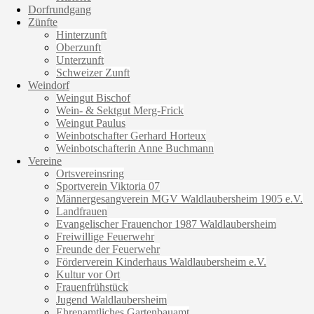
Dorfrundgang
Zünfte
Hinterzunft
Oberzunft
Unterzunft
Schweizer Zunft
Weindorf
Weingut Bischof
Wein- & Sektgut Merg-Frick
Weingut Paulus
Weinbotschafter Gerhard Horteux
Weinbotschafterin Anne Buchmann
Vereine
Ortsvereinsring
Sportverein Viktoria 07
Männergesangverein MGV Waldlaubersheim 1905 e.V.
Landfrauen
Evangelischer Frauenchor 1987 Waldlaubersheim
Freiwillige Feuerwehr
Freunde der Feuerwehr
Förderverein Kinderhaus Waldlaubersheim e.V.
Kultur vor Ort
Frauenfrühstück
Jugend Waldlaubersheim
Ehrenamtliches Gartenbauamt