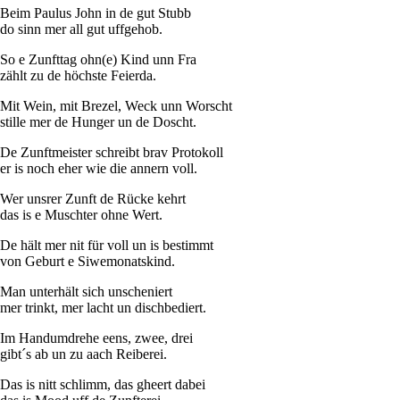
Beim Paulus John in de gut Stubb
do sinn mer all gut uffgehob.
So e Zunfttag ohn(e) Kind unn Fra
zählt zu de höchste Feierda.
Mit Wein, mit Brezel, Weck unn Worscht
stille mer de Hunger un de Doscht.
De Zunftmeister schreibt brav Protokoll
er is noch eher wie die annern voll.
Wer unsrer Zunft de Rücke kehrt
das is e Muschter ohne Wert.
De hält mer nit für voll un is bestimmt
von Geburt e Siwemonatskind.
Man unterhält sich unscheniert
mer trinkt, mer lacht un dischbediert.
Im Handumdrehe eens, zwee, drei
gibt´s ab un zu aach Reiberei.
Das is nitt schlimm, das gheert dabei