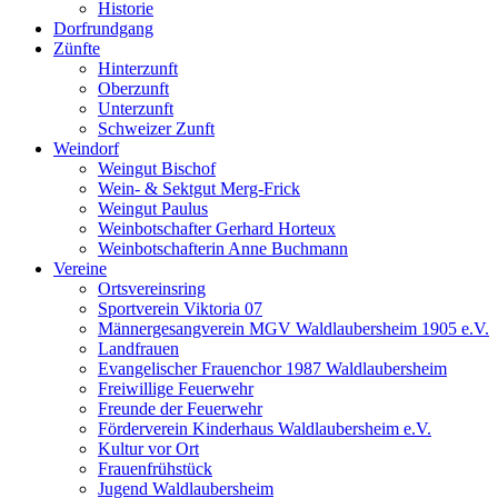
Historie
Dorfrundgang
Zünfte
Hinterzunft
Oberzunft
Unterzunft
Schweizer Zunft
Weindorf
Weingut Bischof
Wein- & Sektgut Merg-Frick
Weingut Paulus
Weinbotschafter Gerhard Horteux
Weinbotschafterin Anne Buchmann
Vereine
Ortsvereinsring
Sportverein Viktoria 07
Männergesangverein MGV Waldlaubersheim 1905 e.V.
Landfrauen
Evangelischer Frauenchor 1987 Waldlaubersheim
Freiwillige Feuerwehr
Freunde der Feuerwehr
Förderverein Kinderhaus Waldlaubersheim e.V.
Kultur vor Ort
Frauenfrühstück
Jugend Waldlaubersheim