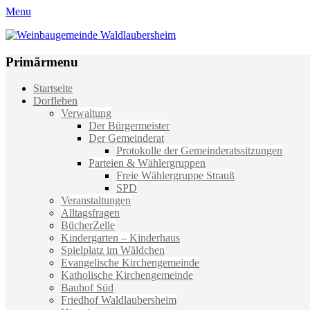
Menu
Weinbaugemeinde Waldlaubersheim
Einfach schön leben
Primärmenu
Weiter
Startseite
zum
Dorfleben
Inhalt
Verwaltung
Der Bürgermeister
Der Gemeinderat
Protokolle der Gemeinderatssitzungen
Parteien & Wählergruppen
Freie Wählergruppe Strauß
SPD
Veranstaltungen
Alltagsfragen
BücherZelle
Kindergarten – Kinderhaus
Spielplatz im Wäldchen
Evangelische Kirchengemeinde
Katholische Kirchengemeinde
Bauhof Süd
Friedhof Waldlaubersheim