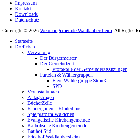
Impressum
Kontakt
Downloads
Datenschutz
Copyright © 2026
Weinbaugemeinde Waldlaubersheim
. All Rights 
Nach
Startseite
oben
Dorfleben
scrollen
Verwaltung
Der Bürgermeister
Der Gemeinderat
Protokolle der Gemeinderatssitzungen
Parteien & Wählergruppen
Freie Wählergruppe Strauß
SPD
Veranstaltungen
Alltagsfragen
BücherZelle
Kindergarten – Kinderhaus
Spielplatz im Wäldchen
Evangelische Kirchengemeinde
Katholische Kirchengemeinde
Bauhof Süd
Friedhof Waldlaubersheim