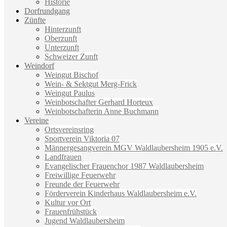
Historie
Dorfrundgang
Zünfte
Hinterzunft
Oberzunft
Unterzunft
Schweizer Zunft
Weindorf
Weingut Bischof
Wein- & Sektgut Merg-Frick
Weingut Paulus
Weinbotschafter Gerhard Horteux
Weinbotschafterin Anne Buchmann
Vereine
Ortsvereinsring
Sportverein Viktoria 07
Männergesangverein MGV Waldlaubersheim 1905 e.V.
Landfrauen
Evangelischer Frauenchor 1987 Waldlaubersheim
Freiwillige Feuerwehr
Freunde der Feuerwehr
Förderverein Kinderhaus Waldlaubersheim e.V.
Kultur vor Ort
Frauenfrühstück
Jugend Waldlaubersheim