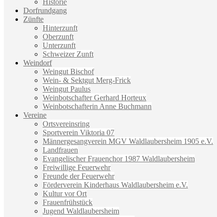
Historie
Dorfrundgang
Zünfte
Hinterzunft
Oberzunft
Unterzunft
Schweizer Zunft
Weindorf
Weingut Bischof
Wein- & Sektgut Merg-Frick
Weingut Paulus
Weinbotschafter Gerhard Horteux
Weinbotschafterin Anne Buchmann
Vereine
Ortsvereinsring
Sportverein Viktoria 07
Männergesangverein MGV Waldlaubersheim 1905 e.V.
Landfrauen
Evangelischer Frauenchor 1987 Waldlaubersheim
Freiwillige Feuerwehr
Freunde der Feuerwehr
Förderverein Kinderhaus Waldlaubersheim e.V.
Kultur vor Ort
Frauenfrühstück
Jugend Waldlaubersheim