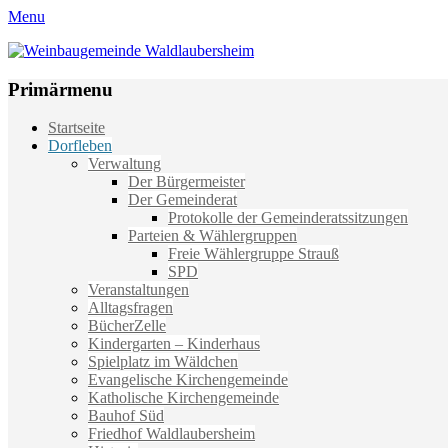
Menu
Weinbaugemeinde Waldlaubersheim
Einfach schön leben
Primärmenu
Weiter
Startseite
zum
Dorfleben
Inhalt
Verwaltung
Der Bürgermeister
Der Gemeinderat
Protokolle der Gemeinderatssitzungen
Parteien & Wählergruppen
Freie Wählergruppe Strauß
SPD
Veranstaltungen
Alltagsfragen
BücherZelle
Kindergarten – Kinderhaus
Spielplatz im Wäldchen
Evangelische Kirchengemeinde
Katholische Kirchengemeinde
Bauhof Süd
Friedhof Waldlaubersheim