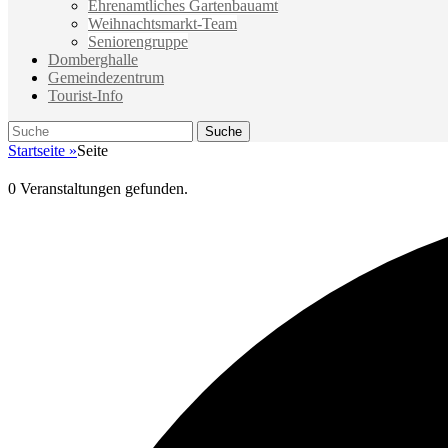
Ehrenamtliches Gartenbauamt
Weihnachtsmarkt-Team
Seniorengruppe
Domberghalle
Gemeindezentrum
Tourist-Info
Suche
Suche
nach:
Startseite
»
Seite
0 Veranstaltungen gefunden.