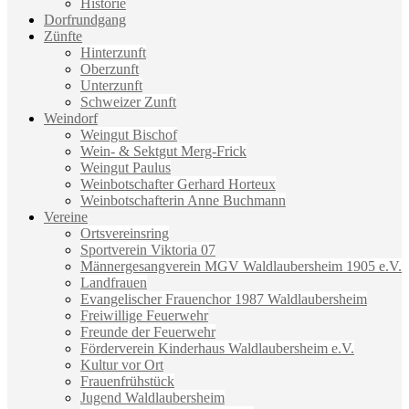
Historie
Dorfrundgang
Zünfte
Hinterzunft
Oberzunft
Unterzunft
Schweizer Zunft
Weindorf
Weingut Bischof
Wein- & Sektgut Merg-Frick
Weingut Paulus
Weinbotschafter Gerhard Horteux
Weinbotschafterin Anne Buchmann
Vereine
Ortsvereinsring
Sportverein Viktoria 07
Männergesangverein MGV Waldlaubersheim 1905 e.V.
Landfrauen
Evangelischer Frauenchor 1987 Waldlaubersheim
Freiwillige Feuerwehr
Freunde der Feuerwehr
Förderverein Kinderhaus Waldlaubersheim e.V.
Kultur vor Ort
Frauenfrühstück
Jugend Waldlaubersheim