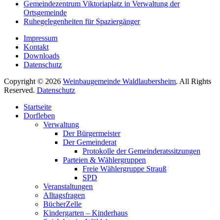
Gemeindezentrum Viktoriaplatz in Verwaltung der
Ortsgemeinde
Ruhegelegenheiten für Spaziergänger
Impressum
Kontakt
Downloads
Datenschutz
Copyright © 2026
Weinbaugemeinde Waldlaubersheim
. All Rights
Reserved.
Datenschutz
Nach
Startseite
oben
Dorfleben
scrollen
Verwaltung
Der Bürgermeister
Der Gemeinderat
Protokolle der Gemeinderatssitzungen
Parteien & Wählergruppen
Freie Wählergruppe Strauß
SPD
Veranstaltungen
Alltagsfragen
BücherZelle
Kindergarten – Kinderhaus