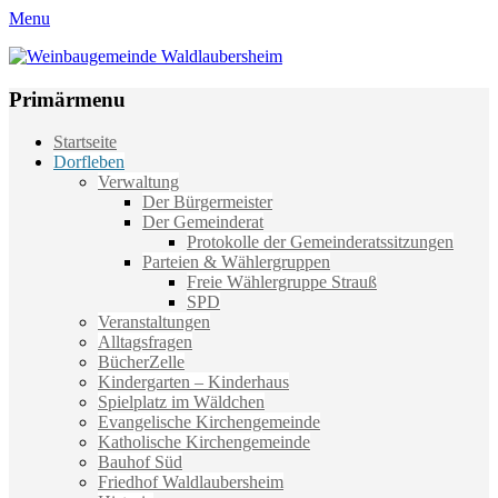
Menu
Weinbaugemeinde Waldlaubersheim
Einfach schön leben
Primärmenu
Weiter
Startseite
zum
Dorfleben
Inhalt
Verwaltung
Der Bürgermeister
Der Gemeinderat
Protokolle der Gemeinderatssitzungen
Parteien & Wählergruppen
Freie Wählergruppe Strauß
SPD
Veranstaltungen
Alltagsfragen
BücherZelle
Kindergarten – Kinderhaus
Spielplatz im Wäldchen
Evangelische Kirchengemeinde
Katholische Kirchengemeinde
Bauhof Süd
Friedhof Waldlaubersheim