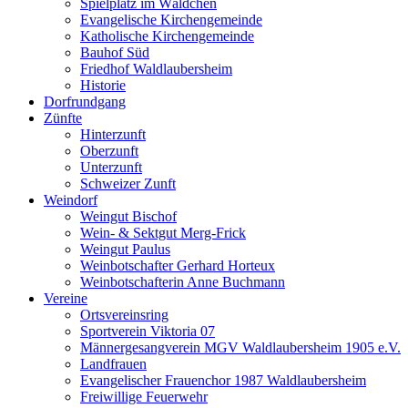
Spielplatz im Wäldchen
Evangelische Kirchengemeinde
Katholische Kirchengemeinde
Bauhof Süd
Friedhof Waldlaubersheim
Historie
Dorfrundgang
Zünfte
Hinterzunft
Oberzunft
Unterzunft
Schweizer Zunft
Weindorf
Weingut Bischof
Wein- & Sektgut Merg-Frick
Weingut Paulus
Weinbotschafter Gerhard Horteux
Weinbotschafterin Anne Buchmann
Vereine
Ortsvereinsring
Sportverein Viktoria 07
Männergesangverein MGV Waldlaubersheim 1905 e.V.
Landfrauen
Evangelischer Frauenchor 1987 Waldlaubersheim
Freiwillige Feuerwehr