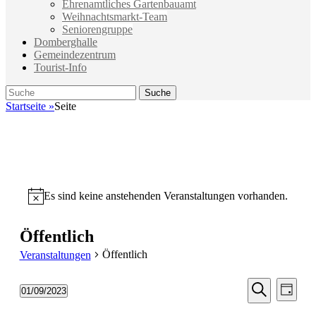
Ehrenamtliches Gartenbauamt
Weihnachtsmarkt-Team
Seniorengruppe
Domberghalle
Gemeindezentrum
Tourist-Info
Suche
Suche
nach:
Startseite
»
Seite
Es sind keine anstehenden Veranstaltungen vorhanden.
Hinweis
Öffentlich
Öffentlich
Veranstaltungen
Veransta
Vera
01/09/2023
Tag
Ansic
Suche
Datum
Suche
Navi
wählen.