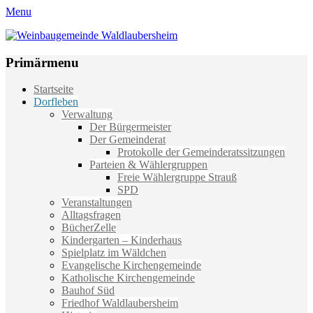
Menu
Weinbaugemeinde Waldlaubersheim
Einfach schön leben
Primärmenu
Weiter
Startseite
zum
Dorfleben
Inhalt
Verwaltung
Der Bürgermeister
Der Gemeinderat
Protokolle der Gemeinderatssitzungen
Parteien & Wählergruppen
Freie Wählergruppe Strauß
SPD
Veranstaltungen
Alltagsfragen
BücherZelle
Kindergarten – Kinderhaus
Spielplatz im Wäldchen
Evangelische Kirchengemeinde
Katholische Kirchengemeinde
Bauhof Süd
Friedhof Waldlaubersheim