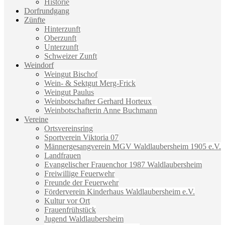
Historie
Dorfrundgang
Zünfte
Hinterzunft
Oberzunft
Unterzunft
Schweizer Zunft
Weindorf
Weingut Bischof
Wein- & Sektgut Merg-Frick
Weingut Paulus
Weinbotschafter Gerhard Horteux
Weinbotschafterin Anne Buchmann
Vereine
Ortsvereinsring
Sportverein Viktoria 07
Männergesangverein MGV Waldlaubersheim 1905 e.V.
Landfrauen
Evangelischer Frauenchor 1987 Waldlaubersheim
Freiwillige Feuerwehr
Freunde der Feuerwehr
Förderverein Kinderhaus Waldlaubersheim e.V.
Kultur vor Ort
Frauenfrühstück
Jugend Waldlaubersheim