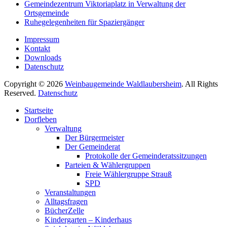
Gemeindezentrum Viktoriaplatz in Verwaltung der
Ortsgemeinde
Ruhegelegenheiten für Spaziergänger
Impressum
Kontakt
Downloads
Datenschutz
Copyright © 2026
Weinbaugemeinde Waldlaubersheim
. All Rights
Reserved.
Datenschutz
Nach
Startseite
oben
Dorfleben
scrollen
Verwaltung
Der Bürgermeister
Der Gemeinderat
Protokolle der Gemeinderatssitzungen
Parteien & Wählergruppen
Freie Wählergruppe Strauß
SPD
Veranstaltungen
Alltagsfragen
BücherZelle
Kindergarten – Kinderhaus