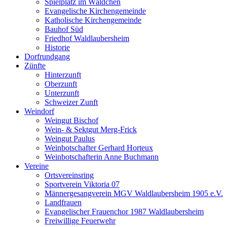
Spielplatz im Wäldchen
Evangelische Kirchengemeinde
Katholische Kirchengemeinde
Bauhof Süd
Friedhof Waldlaubersheim
Historie
Dorfrundgang
Zünfte
Hinterzunft
Oberzunft
Unterzunft
Schweizer Zunft
Weindorf
Weingut Bischof
Wein- & Sektgut Merg-Frick
Weingut Paulus
Weinbotschafter Gerhard Horteux
Weinbotschafterin Anne Buchmann
Vereine
Ortsvereinsring
Sportverein Viktoria 07
Männergesangverein MGV Waldlaubersheim 1905 e.V.
Landfrauen
Evangelischer Frauenchor 1987 Waldlaubersheim
Freiwillige Feuerwehr