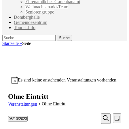
Ehrenamtliches Gartenbauamt
Weihnachtsmarkt-Team
Seniorengruppe
Domberghalle
Gemeindezentrum
Tourist-Info
Suche
Suche
nach:
Startseite
»
Seite
Es sind keine anstehenden Veranstaltungen vorhanden.
Hinweis
Ohne Eintritt
Ohne Eintritt
Veranstaltungen
Veransta
Vera
05/10/2023
Tag
Ansic
Suche
Datum
Suche
Navi
wählen.