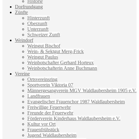
Historie
Dorfrundgang
Zünfte
Hinterzunft
Oberzunft
Unterzunft
Schweizer Zunft
Weindorf
Weingut Bischof
Wein- & Sektgut Merg-Frick
Weingut Paulus
Weinbotschafter Gerhard Horteux
Weinbotschafterin Anne Buchmann
Vereine
Ortsvereinsring
Sportverein Viktoria 07
Männergesangverein MGV Waldlaubersheim 1905 e.V.
Landfrauen
Evangelischer Frauenchor 1987 Waldlaubersheim
Freiwillige Feuerwehr
Freunde der Feuerwehr
Förderverein Kinderhaus Waldlaubersheim e.V.
Kultur vor Ort
Frauenfrühstück
Jugend Waldlaubersheim