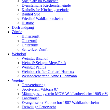
Spielplatz im Wäldchen
Evangelische Kirchengemeinde
Katholische Kirchengemeinde
Bauhof Süd
Friedhof Waldlaubersheim
Historie
Dorfrundgang
Zünfte
Hinterzunft
Oberzunft
Unterzunft
Schweizer Zunft
Weindorf
Weingut Bischof
Wein- & Sektgut Merg-Frick
Weingut Paulus
Weinbotschafter Gerhard Horteux
Weinbotschafterin Anne Buchmann
Vereine
Ortsvereinsring
Sportverein Viktoria 07
Männergesangverein MGV Waldlaubersheim 1905 e.V.
Landfrauen
Evangelischer Frauenchor 1987 Waldlaubersheim
Freiwillige Feuerwehr