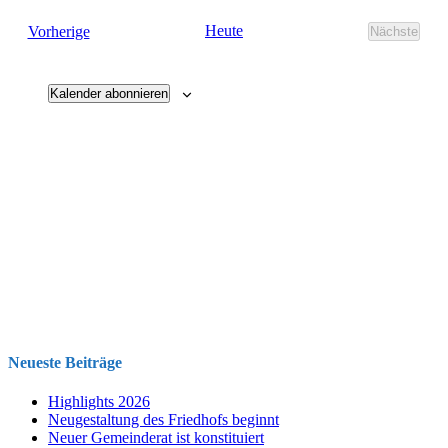
und
Veranstaltungen
Heute
Vorherige
Nächste
Ansichten
Veransta
Navigati
Kalender abonnieren
Neueste Beiträge
Highlights 2026
Neugestaltung des Friedhofs beginnt
Neuer Gemeinderat ist konstituiert