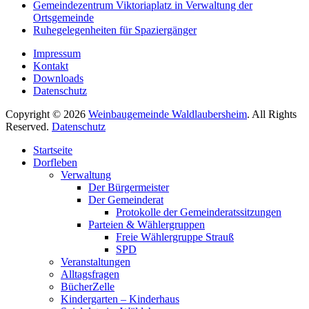
Gemeindezentrum Viktoriaplatz in Verwaltung der
Ortsgemeinde
Ruhegelegenheiten für Spaziergänger
Impressum
Kontakt
Downloads
Datenschutz
Copyright © 2026
Weinbaugemeinde Waldlaubersheim
. All Rights
Reserved.
Datenschutz
Nach
Startseite
oben
Dorfleben
scrollen
Verwaltung
Der Bürgermeister
Der Gemeinderat
Protokolle der Gemeinderatssitzungen
Parteien & Wählergruppen
Freie Wählergruppe Strauß
SPD
Veranstaltungen
Alltagsfragen
BücherZelle
Kindergarten – Kinderhaus