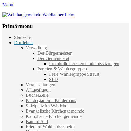
Menu
Weinbaugemeinde Waldlaubersheim
Einfach schön leben
Primärmenu
Weiter
Startseite
zum
Dorfleben
Inhalt
Verwaltung
Der Bürgermeister
Der Gemeinderat
Protokolle der Gemeinderatssitzungen
Parteien & Wählergruppen
Freie Wählergruppe Strauß
SPD
Veranstaltungen
Alltagsfragen
BücherZelle
Kindergarten – Kinderhaus
Spielplatz im Wäldchen
Evangelische Kirchengemeinde
Katholische Kirchengemeinde
Bauhof Süd
Friedhof Waldlaubersheim