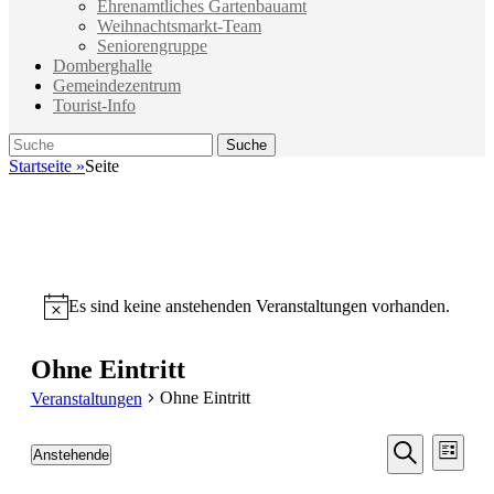
Ehrenamtliches Gartenbauamt
Weihnachtsmarkt-Team
Seniorengruppe
Domberghalle
Gemeindezentrum
Tourist-Info
Suche
Suche
nach:
Startseite
»
Seite
Es sind keine anstehenden Veranstaltungen vorhanden.
Hinweis
Ohne Eintritt
Ohne Eintritt
Veranstaltungen
Veransta
Vera
Anstehende
Liste
Ansic
Suche
Datum
Suche
Navi
wählen.