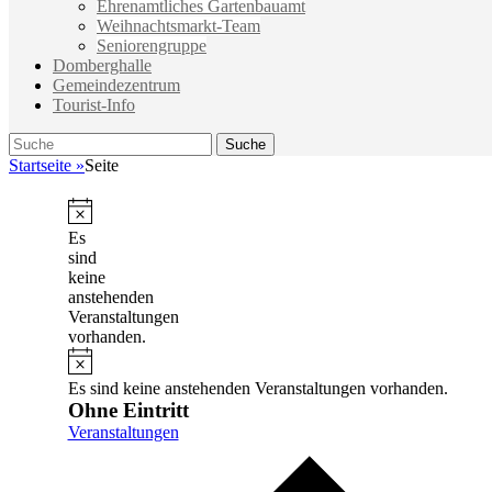
Ehrenamtliches Gartenbauamt
Weihnachtsmarkt-Team
Seniorengruppe
Domberghalle
Gemeindezentrum
Tourist-Info
Suche
Suche
nach:
Startseite
»
Seite
Hinweis
Es
sind
keine
anstehenden
Veranstaltungen
vorhanden.
Hinweis
Es sind keine anstehenden Veranstaltungen vorhanden.
Ohne Eintritt
Veranstaltungen