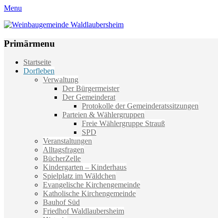
Menu
Weinbaugemeinde Waldlaubersheim
Einfach schön leben
Primärmenu
Weiter
Startseite
zum
Dorfleben
Inhalt
Verwaltung
Der Bürgermeister
Der Gemeinderat
Protokolle der Gemeinderatssitzungen
Parteien & Wählergruppen
Freie Wählergruppe Strauß
SPD
Veranstaltungen
Alltagsfragen
BücherZelle
Kindergarten – Kinderhaus
Spielplatz im Wäldchen
Evangelische Kirchengemeinde
Katholische Kirchengemeinde
Bauhof Süd
Friedhof Waldlaubersheim