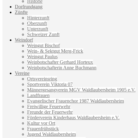
Historie
Dorfrundgang
Zünfte
Hinterzunft
Oberzunft
Unterzunft
Schweizer Zunft
Weindorf
Weingut Bischof
Wein- & Sektgut Merg-Frick
Weingut Paulus
Weinbotschafter Gerhard Horteux
Weinbotschafterin Anne Buchmann
Vereine
Ortsvereinsring
Sportverein Viktoria 07
Männergesangverein MGV Waldlaubersheim 1905 e.V.
Landfrauen
Evangelischer Frauenchor 1987 Waldlaubersheim
Freiwillige Feuerwehr
Freunde der Feuerwehr
Förderverein Kinderhaus Waldlaubersheim e.V.
Kultur vor Ort
Frauenfrühstück
Jugend Waldlaubersheim