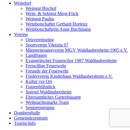
Weindorf
Weingut Bischof
Wein- & Sektgut Merg-Frick
Weingut Paulus
Weinbotschafter Gerhard Horteux
Weinbotschafterin Anne Buchmann
Vereine
Ortsvereinsring
Sportverein Viktoria 07
Männergesangverein MGV Waldlaubersheim 1905 e.V.
Landfrauen
Evangelischer Frauenchor 1987 Waldlaubersheim
Freiwillige Feuerwehr
Freunde der Feuerwehr
Förderverein Kinderhaus Waldlaubersheim e.V.
Kultur vor Ort
Frauenfrühstück
Jugend Waldlaubersheim
Ehrenamtliches Gartenbauamt
Weihnachtsmarkt-Team
Seniorengruppe
Domberghalle
Gemeindezentrum
Tourist-Info