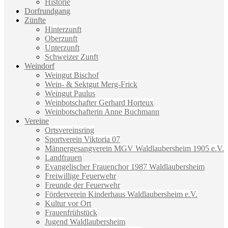
Historie
Dorfrundgang
Zünfte
Hinterzunft
Oberzunft
Unterzunft
Schweizer Zunft
Weindorf
Weingut Bischof
Wein- & Sektgut Merg-Frick
Weingut Paulus
Weinbotschafter Gerhard Horteux
Weinbotschafterin Anne Buchmann
Vereine
Ortsvereinsring
Sportverein Viktoria 07
Männergesangverein MGV Waldlaubersheim 1905 e.V.
Landfrauen
Evangelischer Frauenchor 1987 Waldlaubersheim
Freiwillige Feuerwehr
Freunde der Feuerwehr
Förderverein Kinderhaus Waldlaubersheim e.V.
Kultur vor Ort
Frauenfrühstück
Jugend Waldlaubersheim