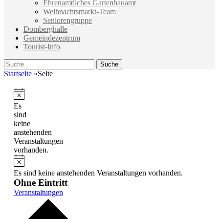
Ehrenamtliches Gartenbauamt
Weihnachtsmarkt-Team
Seniorengruppe
Domberghalle
Gemeindezentrum
Tourist-Info
Suche
Suche
nach:
Startseite
»
Seite
Hinweis
Es
sind
keine
anstehenden
Veranstaltungen
vorhanden.
Hinweis
Es sind keine anstehenden Veranstaltungen vorhanden.
Ohne Eintritt
Veranstaltungen