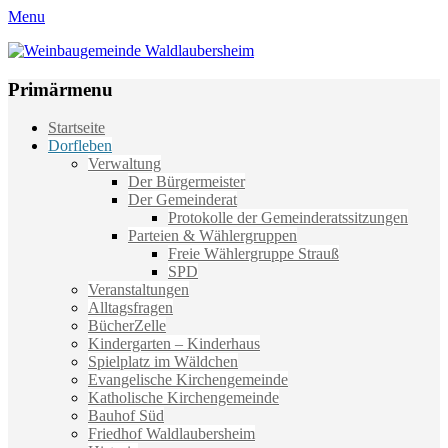
Menu
Weinbaugemeinde Waldlaubersheim
Einfach schön leben
Primärmenu
Weiter
Startseite
zum
Dorfleben
Inhalt
Verwaltung
Der Bürgermeister
Der Gemeinderat
Protokolle der Gemeinderatssitzungen
Parteien & Wählergruppen
Freie Wählergruppe Strauß
SPD
Veranstaltungen
Alltagsfragen
BücherZelle
Kindergarten – Kinderhaus
Spielplatz im Wäldchen
Evangelische Kirchengemeinde
Katholische Kirchengemeinde
Bauhof Süd
Friedhof Waldlaubersheim