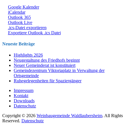
Google Kalender
iCalendar
Outlook 365
Outlook Live
.ics-Datei exportieren
Exportiere Outlook .ics Datei
Neueste Beiträge
Highlights 2026
Neugestaltung des Friedhofs beginnt
Neuer Gemeinderat ist konstituiert
Gemeindezentrum Viktoriaplatz in Verwaltung der
Ortsgemeinde
Ruhegelegenheiten für Spaziergänger
Impressum
Kontakt
Downloads
Datenschutz
Copyright © 2026
Weinbaugemeinde Waldlaubersheim
. All Rights
Reserved.
Datenschutz
Nach