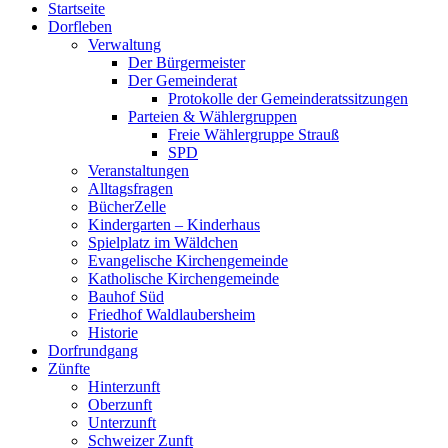
Startseite
oben
Dorfleben
scrollen
Verwaltung
Der Bürgermeister
Der Gemeinderat
Protokolle der Gemeinderatssitzungen
Parteien & Wählergruppen
Freie Wählergruppe Strauß
SPD
Veranstaltungen
Alltagsfragen
BücherZelle
Kindergarten – Kinderhaus
Spielplatz im Wäldchen
Evangelische Kirchengemeinde
Katholische Kirchengemeinde
Bauhof Süd
Friedhof Waldlaubersheim
Historie
Dorfrundgang
Zünfte
Hinterzunft
Oberzunft
Unterzunft
Schweizer Zunft