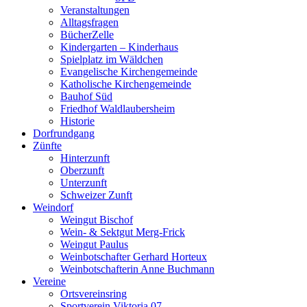
Veranstaltungen
Alltagsfragen
BücherZelle
Kindergarten – Kinderhaus
Spielplatz im Wäldchen
Evangelische Kirchengemeinde
Katholische Kirchengemeinde
Bauhof Süd
Friedhof Waldlaubersheim
Historie
Dorfrundgang
Zünfte
Hinterzunft
Oberzunft
Unterzunft
Schweizer Zunft
Weindorf
Weingut Bischof
Wein- & Sektgut Merg-Frick
Weingut Paulus
Weinbotschafter Gerhard Horteux
Weinbotschafterin Anne Buchmann
Vereine
Ortsvereinsring
Sportverein Viktoria 07