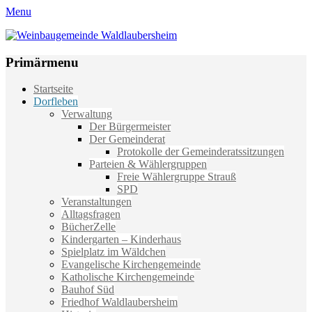
Menu
Weinbaugemeinde Waldlaubersheim
Einfach schön leben
Primärmenu
Weiter
Startseite
zum
Dorfleben
Inhalt
Verwaltung
Der Bürgermeister
Der Gemeinderat
Protokolle der Gemeinderatssitzungen
Parteien & Wählergruppen
Freie Wählergruppe Strauß
SPD
Veranstaltungen
Alltagsfragen
BücherZelle
Kindergarten – Kinderhaus
Spielplatz im Wäldchen
Evangelische Kirchengemeinde
Katholische Kirchengemeinde
Bauhof Süd
Friedhof Waldlaubersheim