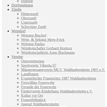
Historie
Dorfrundgang
Zünfte
Hinterzunft
Oberzunft
Unterzunft
Schweizer Zunft
Weindorf
Weingut Bischof
Wein- & Sektgut Merg-Frick
Weingut Paulus
Weinbotschafter Gerhard Horteux
Weinbotschafterin Anne Buchmann
Vereine
Ortsvereinsring
Sportverein Viktoria 07
Männergesangverein MGV Waldlaubersheim 1905 e.V.
Landfrauen
Evangelischer Frauenchor 1987 Waldlaubersheim
Freiwillige Feuerwehr
Freunde der Feuerwehr
Förderverein Kinderhaus Waldlaubersheim e.V.
Kultur vor Ort
Frauenfrühstück
Jugend Waldlaubersheim