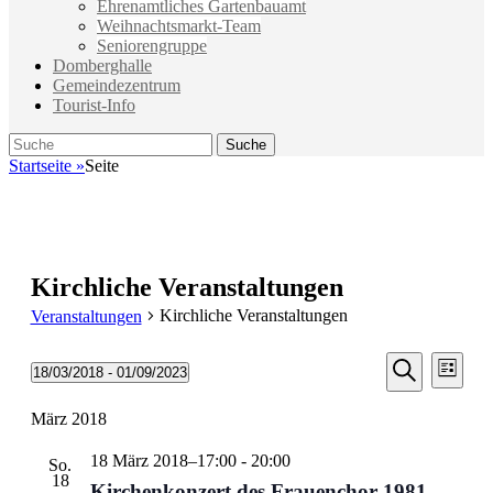
Ehrenamtliches Gartenbauamt
Weihnachtsmarkt-Team
Seniorengruppe
Domberghalle
Gemeindezentrum
Tourist-Info
Suche
Suche
nach:
Startseite
»
Seite
Kirchliche Veranstaltungen
Kirchliche Veranstaltungen
Veranstaltungen
Veransta
Vera
18/03/2018
 - 
01/09/2023
Liste
Ansic
Suche
Datum
Suche
Navi
wählen.
März 2018
und
Ansichten
18 März 2018–17:00
-
20:00
So.
Navigati
18
Kirchenkonzert des Frauenchor 1981