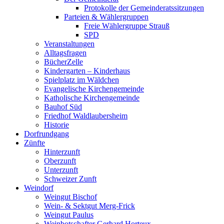
Protokolle der Gemeinderatssitzungen
Parteien & Wählergruppen
Freie Wählergruppe Strauß
SPD
Veranstaltungen
Alltagsfragen
BücherZelle
Kindergarten – Kinderhaus
Spielplatz im Wäldchen
Evangelische Kirchengemeinde
Katholische Kirchengemeinde
Bauhof Süd
Friedhof Waldlaubersheim
Historie
Dorfrundgang
Zünfte
Hinterzunft
Oberzunft
Unterzunft
Schweizer Zunft
Weindorf
Weingut Bischof
Wein- & Sektgut Merg-Frick
Weingut Paulus
Weinbotschafter Gerhard Horteux