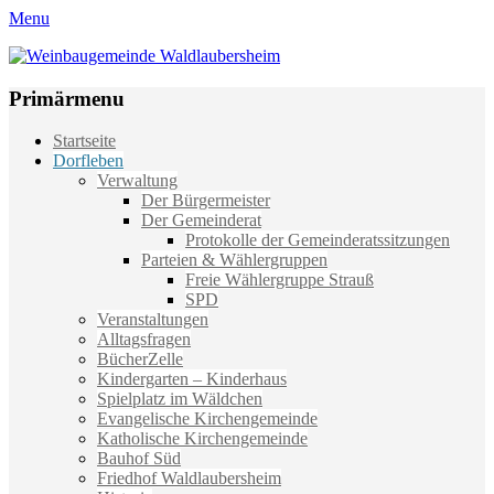
Menu
Weinbaugemeinde Waldlaubersheim
Einfach schön leben
Primärmenu
Weiter
Startseite
zum
Dorfleben
Inhalt
Verwaltung
Der Bürgermeister
Der Gemeinderat
Protokolle der Gemeinderatssitzungen
Parteien & Wählergruppen
Freie Wählergruppe Strauß
SPD
Veranstaltungen
Alltagsfragen
BücherZelle
Kindergarten – Kinderhaus
Spielplatz im Wäldchen
Evangelische Kirchengemeinde
Katholische Kirchengemeinde
Bauhof Süd
Friedhof Waldlaubersheim