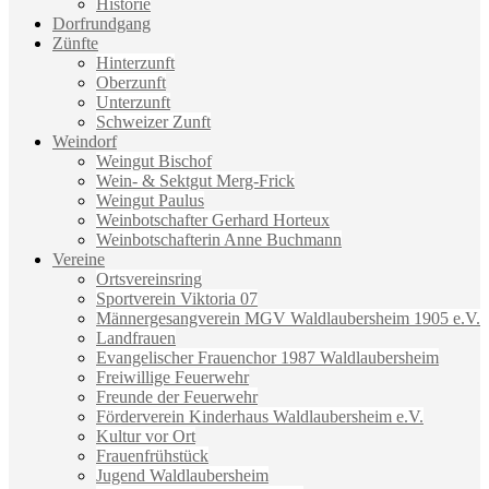
Historie
Dorfrundgang
Zünfte
Hinterzunft
Oberzunft
Unterzunft
Schweizer Zunft
Weindorf
Weingut Bischof
Wein- & Sektgut Merg-Frick
Weingut Paulus
Weinbotschafter Gerhard Horteux
Weinbotschafterin Anne Buchmann
Vereine
Ortsvereinsring
Sportverein Viktoria 07
Männergesangverein MGV Waldlaubersheim 1905 e.V.
Landfrauen
Evangelischer Frauenchor 1987 Waldlaubersheim
Freiwillige Feuerwehr
Freunde der Feuerwehr
Förderverein Kinderhaus Waldlaubersheim e.V.
Kultur vor Ort
Frauenfrühstück
Jugend Waldlaubersheim