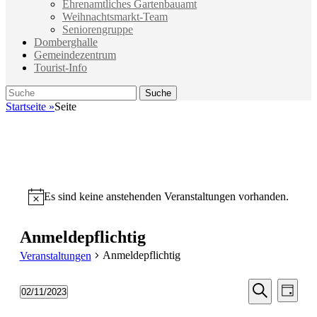
Ehrenamtliches Gartenbauamt
Weihnachtsmarkt-Team
Seniorengruppe
Domberghalle
Gemeindezentrum
Tourist-Info
Suche
Suche
nach:
Startseite
»
Seite
Es sind keine anstehenden Veranstaltungen vorhanden.
Hinweis
Anmeldepflichtig
Anmeldepflichtig
Veranstaltungen
Veransta
Vera
02/11/2023
Tag
Ansic
Suche
Datum
Suche
Navi
wählen.