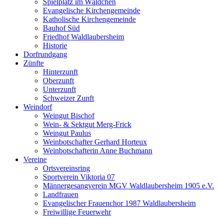
Spielplatz im Wäldchen
Evangelische Kirchengemeinde
Katholische Kirchengemeinde
Bauhof Süd
Friedhof Waldlaubersheim
Historie
Dorfrundgang
Zünfte
Hinterzunft
Oberzunft
Unterzunft
Schweizer Zunft
Weindorf
Weingut Bischof
Wein- & Sektgut Merg-Frick
Weingut Paulus
Weinbotschafter Gerhard Horteux
Weinbotschafterin Anne Buchmann
Vereine
Ortsvereinsring
Sportverein Viktoria 07
Männergesangverein MGV Waldlaubersheim 1905 e.V.
Landfrauen
Evangelischer Frauenchor 1987 Waldlaubersheim
Freiwillige Feuerwehr