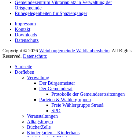
Gemeindezentrum Viktoriaplatz in Verwaltung der
Ortsgemeinde
Ruhegelegenheiten für Spaziergänger
Impressum
Kontakt
Downloads
Datenschutz
Copyright © 2026
Weinbaugemeinde Waldlaubersheim
. All Rights
Reserved.
Datenschutz
Nach
Startseite
oben
Dorfleben
scrollen
Verwaltung
Der Bürgermeister
Der Gemeinderat
Protokolle der Gemeinderatssitzungen
Parteien & Wählergruppen
Freie Wählergruppe Strauß
SPD
Veranstaltungen
Alltagsfragen
BücherZelle
Kindergarten – Kinderhaus