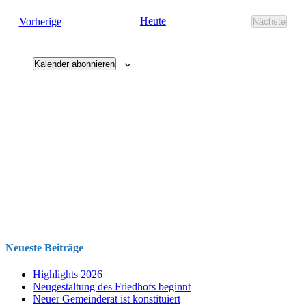
und
Veranstaltungen
Heute
Vorherige
Nächste
Ansichten
Veransta
Navigati
Kalender abonnieren
Neueste Beiträge
Highlights 2026
Neugestaltung des Friedhofs beginnt
Neuer Gemeinderat ist konstituiert