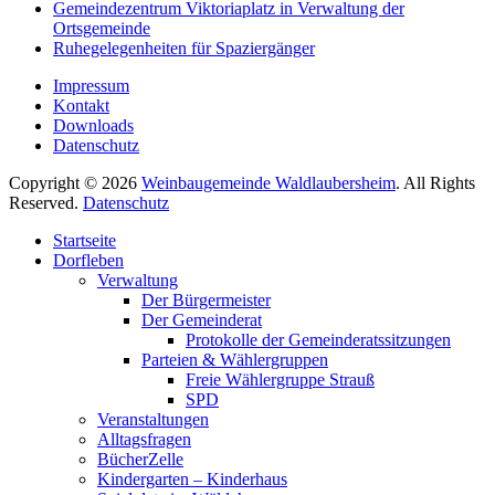
Gemeindezentrum Viktoriaplatz in Verwaltung der
Ortsgemeinde
Ruhegelegenheiten für Spaziergänger
Impressum
Kontakt
Downloads
Datenschutz
Copyright © 2026
Weinbaugemeinde Waldlaubersheim
. All Rights
Reserved.
Datenschutz
Nach
Startseite
oben
Dorfleben
scrollen
Verwaltung
Der Bürgermeister
Der Gemeinderat
Protokolle der Gemeinderatssitzungen
Parteien & Wählergruppen
Freie Wählergruppe Strauß
SPD
Veranstaltungen
Alltagsfragen
BücherZelle
Kindergarten – Kinderhaus