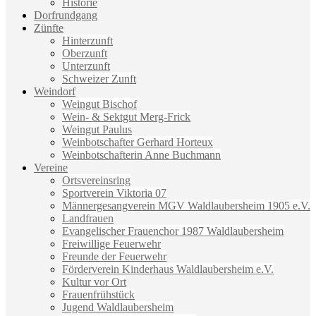
Historie
Dorfrundgang
Zünfte
Hinterzunft
Oberzunft
Unterzunft
Schweizer Zunft
Weindorf
Weingut Bischof
Wein- & Sektgut Merg-Frick
Weingut Paulus
Weinbotschafter Gerhard Horteux
Weinbotschafterin Anne Buchmann
Vereine
Ortsvereinsring
Sportverein Viktoria 07
Männergesangverein MGV Waldlaubersheim 1905 e.V.
Landfrauen
Evangelischer Frauenchor 1987 Waldlaubersheim
Freiwillige Feuerwehr
Freunde der Feuerwehr
Förderverein Kinderhaus Waldlaubersheim e.V.
Kultur vor Ort
Frauenfrühstück
Jugend Waldlaubersheim