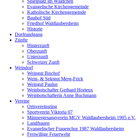
Spielplatz im Wäldchen
Evangelische Kirchengemeinde
Katholische Kirchengemeinde
Bauhof Süd
Friedhof Waldlaubersheim
Historie
Dorfrundgang
Zünfte
Hinterzunft
Oberzunft
Unterzunft
Schweizer Zunft
Weindorf
Weingut Bischof
Wein- & Sektgut Merg-Frick
Weingut Paulus
Weinbotschafter Gerhard Horteux
Weinbotschafterin Anne Buchmann
Vereine
Ortsvereinsring
Sportverein Viktoria 07
Männergesangverein MGV Waldlaubersheim 1905 e.V.
Landfrauen
Evangelischer Frauenchor 1987 Waldlaubersheim
Freiwillige Feuerwehr