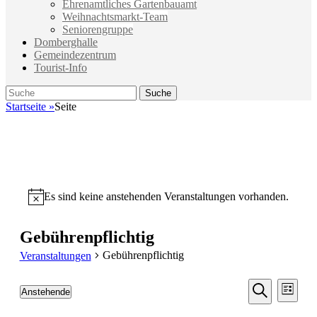
Ehrenamtliches Gartenbauamt
Weihnachtsmarkt-Team
Seniorengruppe
Domberghalle
Gemeindezentrum
Tourist-Info
Suche
Suche
nach:
Startseite
»
Seite
Es sind keine anstehenden Veranstaltungen vorhanden.
Hinweis
Gebührenpflichtig
Gebührenpflichtig
Veranstaltungen
Veransta
Vera
Anstehende
Liste
Ansic
Suche
Datum
Suche
Navi
wählen.