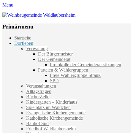
Menu
Weinbaugemeinde Waldlaubersheim
Einfach schön leben
Primärmenu
Weiter
Startseite
zum
Dorfleben
Inhalt
Verwaltung
Der Bürgermeister
Der Gemeinderat
Protokolle der Gemeinderatssitzungen
Parteien & Wählergruppen
Freie Wählergruppe Strauß
SPD
Veranstaltungen
Alltagsfragen
BücherZelle
Kindergarten – Kinderhaus
Spielplatz im Wäldchen
Evangelische Kirchengemeinde
Katholische Kirchengemeinde
Bauhof Süd
Friedhof Waldlaubersheim