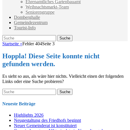
Ehrenamtliches Gartenbauamt
Weihnachtsmarkt-Team
Seniorengruppe
Domberghalle
Gemeindezentrum
Tourist-Info
Suche
Suche
nach:
Startseite
»
Fehler 404
Seite 3
Hoppla! Diese Seite konnte nicht
gefunden werden.
Es sieht so aus, als wäre hier nichts. Vielleicht einen der folgenden
Links oder eine Suche probieren?
Suche
nach:
Neueste Beiträge
Highlights 2026
Neugestaltung des Friedhofs beginnt
Neuer Gemeinderat ist konstituiert