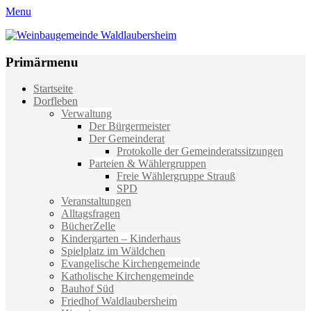
Menu
Weinbaugemeinde Waldlaubersheim
Einfach schön leben
Primärmenu
Weiter
Startseite
zum
Dorfleben
Inhalt
Verwaltung
Der Bürgermeister
Der Gemeinderat
Protokolle der Gemeinderatssitzungen
Parteien & Wählergruppen
Freie Wählergruppe Strauß
SPD
Veranstaltungen
Alltagsfragen
BücherZelle
Kindergarten – Kinderhaus
Spielplatz im Wäldchen
Evangelische Kirchengemeinde
Katholische Kirchengemeinde
Bauhof Süd
Friedhof Waldlaubersheim