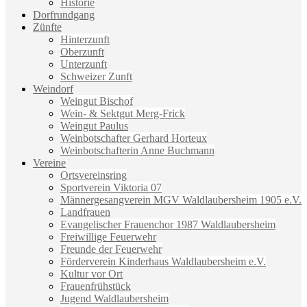
Historie
Dorfrundgang
Zünfte
Hinterzunft
Oberzunft
Unterzunft
Schweizer Zunft
Weindorf
Weingut Bischof
Wein- & Sektgut Merg-Frick
Weingut Paulus
Weinbotschafter Gerhard Horteux
Weinbotschafterin Anne Buchmann
Vereine
Ortsvereinsring
Sportverein Viktoria 07
Männergesangverein MGV Waldlaubersheim 1905 e.V.
Landfrauen
Evangelischer Frauenchor 1987 Waldlaubersheim
Freiwillige Feuerwehr
Freunde der Feuerwehr
Förderverein Kinderhaus Waldlaubersheim e.V.
Kultur vor Ort
Frauenfrühstück
Jugend Waldlaubersheim