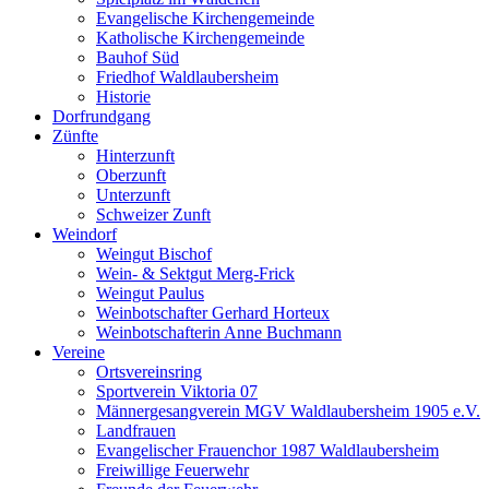
Evangelische Kirchengemeinde
Katholische Kirchengemeinde
Bauhof Süd
Friedhof Waldlaubersheim
Historie
Dorfrundgang
Zünfte
Hinterzunft
Oberzunft
Unterzunft
Schweizer Zunft
Weindorf
Weingut Bischof
Wein- & Sektgut Merg-Frick
Weingut Paulus
Weinbotschafter Gerhard Horteux
Weinbotschafterin Anne Buchmann
Vereine
Ortsvereinsring
Sportverein Viktoria 07
Männergesangverein MGV Waldlaubersheim 1905 e.V.
Landfrauen
Evangelischer Frauenchor 1987 Waldlaubersheim
Freiwillige Feuerwehr