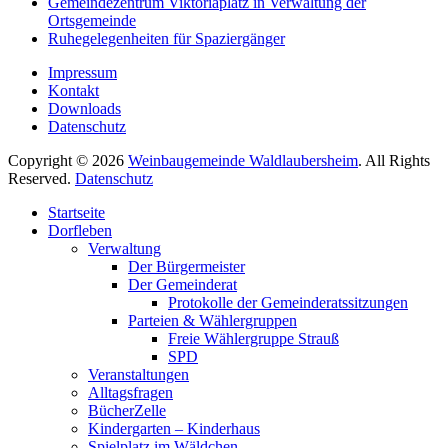
Gemeindezentrum Viktoriaplatz in Verwaltung der
Ortsgemeinde
Ruhegelegenheiten für Spaziergänger
Impressum
Kontakt
Downloads
Datenschutz
Copyright © 2026
Weinbaugemeinde Waldlaubersheim
. All Rights
Reserved.
Datenschutz
Nach
Startseite
oben
Dorfleben
scrollen
Verwaltung
Der Bürgermeister
Der Gemeinderat
Protokolle der Gemeinderatssitzungen
Parteien & Wählergruppen
Freie Wählergruppe Strauß
SPD
Veranstaltungen
Alltagsfragen
BücherZelle
Kindergarten – Kinderhaus
Spielplatz im Wäldchen